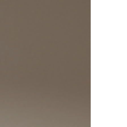
ideas y tips que harán que tu entrada destaque
y cumpla con todas tus expectativas! Diseño de
entradas funcionales: la clave par