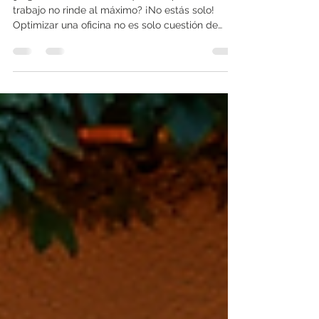
¿Alguna vez has sentido que tu espacio de
trabajo no rinde al máximo? ¡No estás solo!
Optimizar una oficina no es solo cuestión de
estética, sino de funcionalidad. En las oficina con
diseño optimizado, donde la innovación y el
estilo se encuentran, el sentido funcional de
oficinas puede transformar por completo la
manera en que trabajamos y nos relacionamos
con nuestro entorno laboral. Vamos a descubrir
juntos cómo lograrlo. ¿Por qué es clave el
diseño funcional en oficinas?